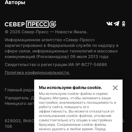
Авторы
© 
2026
 Север-Пресс — Новости Ямала.
Информационное агентство «Север-Пресс» 
зарегистрировано в Федеральной службе по надзору в 
сфере связи, информационных технологий и массовых 
коммуникаций (Роскомнадзор) 09 июля 2013 года
Свидетельство о регистрации ИА № ФС77-54686
Политика конфиденциальности.
Мы используем файлы cookie.
Главный редактор — А.Л. Поздеев
Мы используем cookie-файлы и сервис
Учредитель: Департамент внутренней политики Ямало-
Яндекс.Метрика, чтобы запомнить ваши
настройки, анализировать посещаемость и
Ненецкого автономного округа
работу сайта, повышать его
эффективность. Вы можете отказаться от
использования cookie-файлов, отключив
самостоятельно эту опцию в настройках
629003, ЯНАО, Салехард, мкр. Богдана Кнунянца, д.1, каб. 
браузера. Сохраненные cookie-файлы
106
можно удалить в любое время. Перед