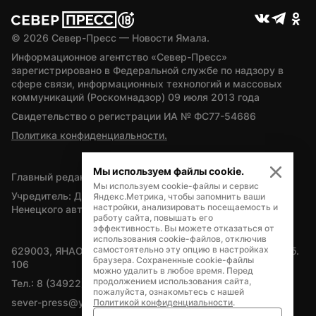
© 
2026
 Север-Пресс — Новости Ямала.
Информационное агентство «Север-Пресс» 
зарегистрировано в Федеральной службе по надзору в 
сфере связи, информационных технологий и массовых 
коммуникаций (Роскомнадзор) 09 июля 2013 года
Свидетельство о регистрации ИА № ФС77-54686
Политика конфиденциальности.
Мы используем файлы cookie.
Главный редактор — А.Л. Поздеев
Мы используем cookie-файлы и сервис
Учредитель: Департамент внутренней политики Ямало-
Яндекс.Метрика, чтобы запомнить ваши
настройки, анализировать посещаемость и
Ненецкого автономного округа
работу сайта, повышать его
эффективность. Вы можете отказаться от
использования cookie-файлов, отключив
самостоятельно эту опцию в настройках
629003, ЯНАО, Салехард, мкр. Богдана Кнунянца, д.1, каб. 
браузера. Сохраненные cookie-файлы
106
можно удалить в любое время. Перед
продолжением использования сайта,
Тел.: 8 (34922) 71262
пожалуйста, ознакомьтесь с нашей
sever-press@yamal-media.ru
Политикой конфиденциальности
.