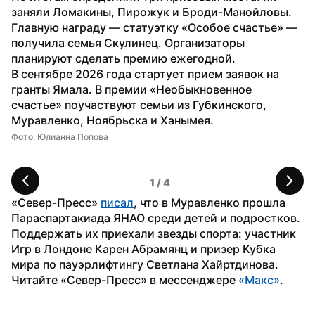
заняли Ломакины, Пирожук и Броди-Манойловы. 
Главную награду — статуэтку «Особое счастье» — 
получила семья Скулинец. Организаторы 
планируют сделать премию ежегодной. 
В сентябре 2026 года стартует прием заявок на 
гранты Ямала. В премии «Необыкновенное 
счастье» поучаствуют семьи из Губкинского, 
Муравленко, Ноябрьска и Ханымея.
Фото: Юлианна Попова
Фо
1
 / 
4
«Север-Пресс» 
писал
, что в Муравленко прошла 
Параспартакиада ЯНАО среди детей и подростков. 
Поддержать их приехали звезды спорта: участник 
Игр в Лондоне Карен Абрамянц и призер Кубка 
мира по пауэрлифтингу Светлана Хайртдинова.
Читайте «Север-Пресс» в мессенджере 
«Макс»
.