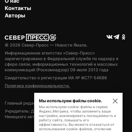
О нас
Контакты
Авторы
© 
2026
 Север-Пресс — Новости Ямала.
Информационное агентство «Север-Пресс» 
зарегистрировано в Федеральной службе по надзору в 
сфере связи, информационных технологий и массовых 
коммуникаций (Роскомнадзор) 09 июля 2013 года
Свидетельство о регистрации ИА № ФС77-54686
Политика конфиденциальности.
Мы используем файлы cookie.
Главный редактор — А.Л. Поздеев
Мы используем cookie-файлы и сервис
Учредитель: Департамент внутренней политики Ямало-
Яндекс.Метрика, чтобы запомнить ваши
настройки, анализировать посещаемость и
Ненецкого автономного округа
работу сайта, повышать его
эффективность. Вы можете отказаться от
использования cookie-файлов, отключив