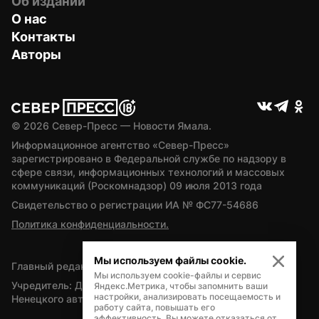
Об издании
О нас
Контакты
Авторы
© 
2026
 Север-Пресс — Новости Ямала.
Информационное агентство «Север-Пресс» 
зарегистрировано в Федеральной службе по надзору в 
сфере связи, информационных технологий и массовых 
коммуникаций (Роскомнадзор) 09 июля 2013 года
Свидетельство о регистрации ИА № ФС77-54686
Политика конфиденциальности.
Мы используем файлы cookie.
Главный редактор — А.Л. Поздеев
Мы используем cookie-файлы и сервис
Учредитель: Департамент внутренней политики Ямало-
Яндекс.Метрика, чтобы запомнить ваши
настройки, анализировать посещаемость и
Ненецкого автономного округа
работу сайта, повышать его
эффективность. Вы можете отказаться от