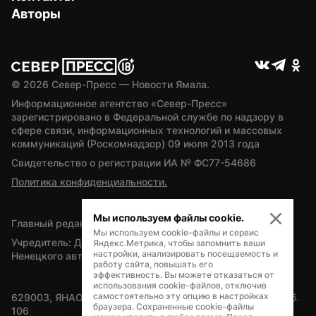
Авторы
© 
2026
 Север-Пресс — Новости Ямала.
Информационное агентство «Север-Пресс» 
зарегистрировано в Федеральной службе по надзору в 
сфере связи, информационных технологий и массовых 
коммуникаций (Роскомнадзор) 09 июля 2013 года
Свидетельство о регистрации ИА № ФС77-54686
Политика конфиденциальности.
Мы используем файлы cookie.
Главный редактор — А.Л. Поздеев
Мы используем cookie-файлы и сервис
Учредитель: Департамент внутренней политики Ямало-
Яндекс.Метрика, чтобы запомнить ваши
настройки, анализировать посещаемость и
Ненецкого автономного округа
работу сайта, повышать его
эффективность. Вы можете отказаться от
использования cookie-файлов, отключив
самостоятельно эту опцию в настройках
629003, ЯНАО, Салехард, мкр. Богдана Кнунянца, д.1, каб. 
браузера. Сохраненные cookie-файлы
106