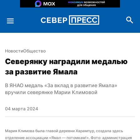
Новости
Общество
Северянку наградили медалью 
за развитие Ямала
В ЯНАО медаль «За вклад в развитие Ямала» 
вручили северянке Марии Климовой
04 марта 2024
Мария Климова была главой деревни Харампур, создала здесь 
отделение ассоциации «Ямал — потомкам!». Фото: администрация 