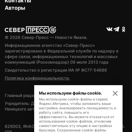
Контакты
Авторы
© 
2026
 Север-Пресс — Новости Ямала.
Информационное агентство «Север-Пресс» 
зарегистрировано в Федеральной службе по надзору в 
сфере связи, информационных технологий и массовых 
коммуникаций (Роскомнадзор) 09 июля 2013 года
Свидетельство о регистрации ИА № ФС77-54686
Политика конфиденциальности.
Мы используем файлы cookie.
Главный редактор — А.Л. Поздеев
Мы используем cookie-файлы и сервис
Учредитель: Департамент внутренней политики Ямало-
Яндекс.Метрика, чтобы запомнить ваши
настройки, анализировать посещаемость и
Ненецкого автономного округа
работу сайта, повышать его
эффективность. Вы можете отказаться от
использования cookie-файлов, отключив
самостоятельно эту опцию в настройках
629003, ЯНАО, Салехард, мкр. Богдана Кнунянца, д.1, каб. 
браузера. Сохраненные cookie-файлы
106