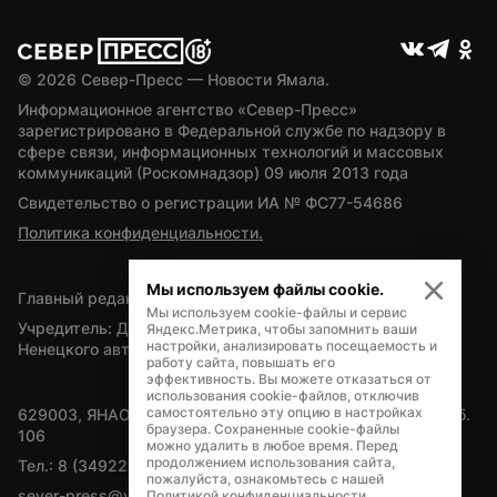
© 
2026
 Север-Пресс — Новости Ямала.
Информационное агентство «Север-Пресс» 
зарегистрировано в Федеральной службе по надзору в 
сфере связи, информационных технологий и массовых 
коммуникаций (Роскомнадзор) 09 июля 2013 года
Свидетельство о регистрации ИА № ФС77-54686
Политика конфиденциальности.
Мы используем файлы cookie.
Главный редактор — А.Л. Поздеев
Мы используем cookie-файлы и сервис
Учредитель: Департамент внутренней политики Ямало-
Яндекс.Метрика, чтобы запомнить ваши
настройки, анализировать посещаемость и
Ненецкого автономного округа
работу сайта, повышать его
эффективность. Вы можете отказаться от
использования cookie-файлов, отключив
самостоятельно эту опцию в настройках
629003, ЯНАО, Салехард, мкр. Богдана Кнунянца, д.1, каб. 
браузера. Сохраненные cookie-файлы
106
можно удалить в любое время. Перед
продолжением использования сайта,
Тел.: 8 (34922) 71262
пожалуйста, ознакомьтесь с нашей
sever-press@yamal-media.ru
Политикой конфиденциальности
.