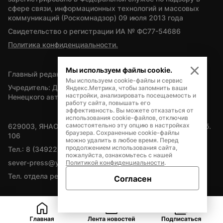
сфере связи, информационных технологий и массовых 
коммуникаций (Роскомнадзор) 09 июля 2013 года
Свидетельство о регистрации ИА № ФС77-54686
Политика конфиденциальности.
Мы используем файлы cookie.
Главный редактор — А.Л. Поздеев
Мы используем cookie-файлы и сервис
Учредитель: Департамент внутренней политики Ямало-
Яндекс.Метрика, чтобы запомнить ваши
настройки, анализировать посещаемость и
Ненецкого автономного округа
работу сайта, повышать его
эффективность. Вы можете отказаться от
использования cookie-файлов, отключив
самостоятельно эту опцию в настройках
629003, ЯНАО, Салехард, мкр. Богдана Кнунянца, д.1, каб. 
браузера. Сохраненные cookie-файлы
106
можно удалить в любое время. Перед
продолжением использования сайта,
Тел.: 8 (34922) 71262
пожалуйста, ознакомьтесь с нашей
sever-press@yamal-media.ru
Политикой конфиденциальности
.
Тел. отдела рекламы: 8 (34922) 42728
Согласен