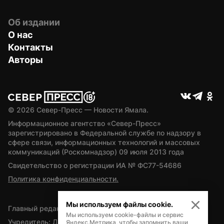
Об издании
О нас
Контакты
Авторы
© 
2026
 Север-Пресс — Новости Ямала.
Информационное агентство «Север-Пресс» 
зарегистрировано в Федеральной службе по надзору в 
сфере связи, информационных технологий и массовых 
коммуникаций (Роскомнадзор) 09 июля 2013 года
Свидетельство о регистрации ИА № ФС77-54686
Политика конфиденциальности.
Мы используем файлы cookie.
Главный редактор — А.Л. Поздеев
Мы используем cookie-файлы и сервис
Учредитель: Департамент внутренней политики Ямало-
Яндекс.Метрика, чтобы запомнить ваши