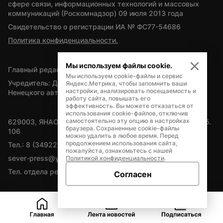
сфере связи, информационных технологий и массовых 
коммуникаций (Роскомнадзор) 09 июля 2013 года
Свидетельство о регистрации ИА № ФС77-54686
Политика конфиденциальности.
Мы используем файлы cookie.
Главный редактор — А.Л. Поздеев
Мы используем cookie-файлы и сервис
Учредитель: Департамент внутренней политики Ямало-
Яндекс.Метрика, чтобы запомнить ваши
настройки, анализировать посещаемость и
Ненецкого автономного округа
работу сайта, повышать его
эффективность. Вы можете отказаться от
использования cookie-файлов, отключив
самостоятельно эту опцию в настройках
629003, ЯНАО, Салехард, мкр. Богдана Кнунянца, д.1, каб. 
браузера. Сохраненные cookie-файлы
106
можно удалить в любое время. Перед
продолжением использования сайта,
Тел.: 8 (34922) 71262
пожалуйста, ознакомьтесь с нашей
sever-press@yamal-media.ru
Политикой конфиденциальности
.
Тел. отдела рекламы: 8 (34922) 42728
Согласен