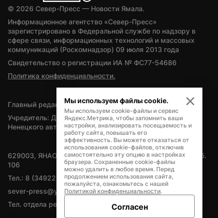
© 
2026
 Север-Пресс — Новости Ямала.
Информационное агентство «Север-Пресс» 
зарегистрировано в Федеральной службе по надзору в 
сфере связи, информационных технологий и массовых 
коммуникаций (Роскомнадзор) 09 июля 2013 года
Свидетельство о регистрации ИА № ФС77-54686
Политика конфиденциальности.
Мы используем файлы cookie.
Главный редактор — А.Л. Поздеев
Мы используем cookie-файлы и сервис
Учредитель: Департамент внутренней политики Ямало-
Яндекс.Метрика, чтобы запомнить ваши
настройки, анализировать посещаемость и
Ненецкого автономного округа
работу сайта, повышать его
эффективность. Вы можете отказаться от
использования cookie-файлов, отключив
самостоятельно эту опцию в настройках
629003, ЯНАО, Салехард, мкр. Богдана Кнунянца, д.1, каб. 
браузера. Сохраненные cookie-файлы
106
можно удалить в любое время. Перед
продолжением использования сайта,
Тел.: 8 (34922) 71262
пожалуйста, ознакомьтесь с нашей
sever-press@yamal-media.ru
Политикой конфиденциальности
.
Тел. отдела рекламы: 8 (34922) 42728
Согласен