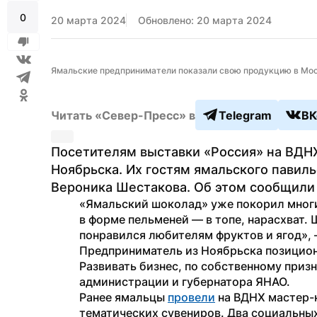
0
20 марта 2024
Обновлено: 20 марта 2024
Ямальские предприниматели показали свою продукцию в Мос
Читать «Север-Пресс» в
Telegram
ВК
Посетителям выставки «Россия» на ВДНХ
Ноябрьска. Их гостям ямальского павил
Вероника Шестакова. Об этом сообщили 
«Ямальский шоколад» уже покорил многи
в форме пельменей — в топе, нарасхват.
понравился любителям фруктов и ягод», 
Предприниматель из Ноябрьска позициони
Развивать бизнес, по собственному призн
администрации и губернатора ЯНАО.
Ранее ямальцы 
провели
 на ВДНХ мастер-
тематических сувениров. Два социальных