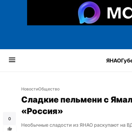
ЯНАО
Губ
Новости
Общество
Сладкие пельмени с Ямала
«Россия»
0
Необычные сладости из ЯНАО раскупают на В