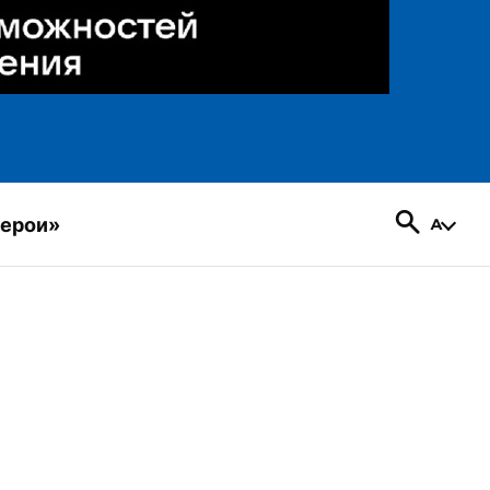
герои»