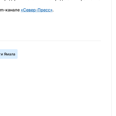
am-канале 
«Север-Пресс»
.
ти Ямала