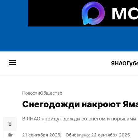
ЯНАО
Губ
Новости
Общество
Снегодожди накроют Яма
В ЯНАО пройдут дожди со снегом и порывами 
0
21 сентября 2025
Обновлено: 22 сентября 2025