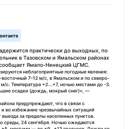
онтакте
адержится практически до выходных, по 
ельник в Тазовском и Ямальском районах 
 сообщает Ямало-Ненецкий ЦГМС.
зируются неблагоприятные погодные явления: 
-восточный 7–12 м/с, в Ямальском и по северо-
/с. Температура +2...+7, ночью местами до -3. 
Облачно с прояснениями, местами небольшие осадки (дождь, мокрый снег)», — 
йона предупреждают, что в связи с 
и во избежание чрезвычайных ситуаций 
 выезда за пределы населенных пунктов.
о среды, 24 сентября. Ночью ожидаются 
о +5, местами — до +9…+13 градусов. Дожди со 