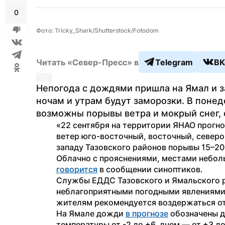
0
Фото: Tricky_Shark/Shutterstock/Fotodom
Читать «Север-Пресс» в
Telegram
ВК
Непогода с дождями пришла на Ямал и з
ночам и утрам будут заморозки. В понед
возможны порывы ветра и мокрый снег,
«22 сентября на территории ЯНАО прогно
ветер юго-восточный, восточный, северо
западу Тазовского районов порывы 15–20 м
говорится
 в сообщении синоптиков.
Службы ЕДДС Тазовского и Ямальского ра
неблагоприятными погодными явлениями 
жителям рекомендуется воздержаться от
На Ямале дожди 
в прогнозе
 обозначены д
температуры от -2 до +6, днем — от +3 д