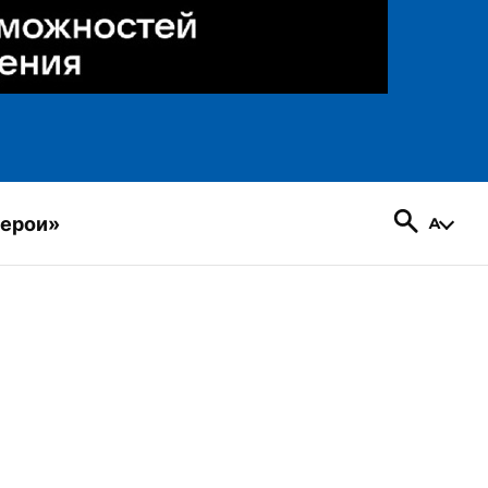
герои»