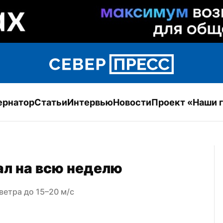
ернатор
Статьи
Интервью
Новости
Проект «Наши 
л на всю неделю
ветра до 15–20 м/с