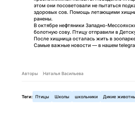
этом они посоветовали не пытаться подка
здоровых сов. Помощь летающими хищник
ранены.
В октябре нефтяники Западно-Мессояхск
болотную сову. Птицу отправили в Детску
После хищница осталась жить в зоопарке
Самые важные новости — в нашем telegr
Авторы
Наталья Васильева
Теги:
Птицы
Школы
школьники
Дикие животн