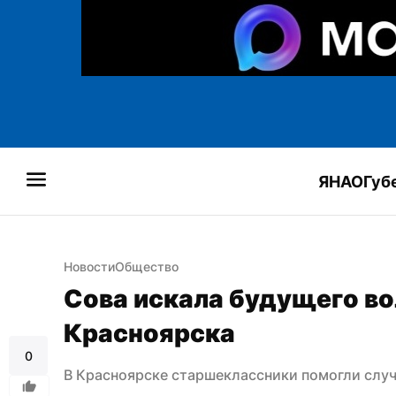
ЯНАО
Губ
Новости
Общество
Сова искала будущего во
Красноярска
0
В Красноярске старшеклассники помогли случ