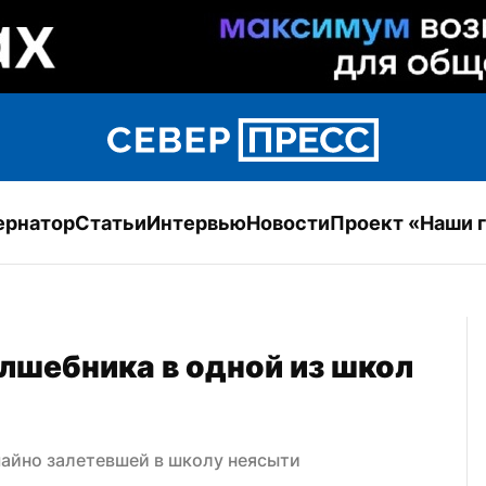
ернатор
Статьи
Интервью
Новости
Проект «Наши 
лшебника в одной из школ 
айно залетевшей в школу неясыти