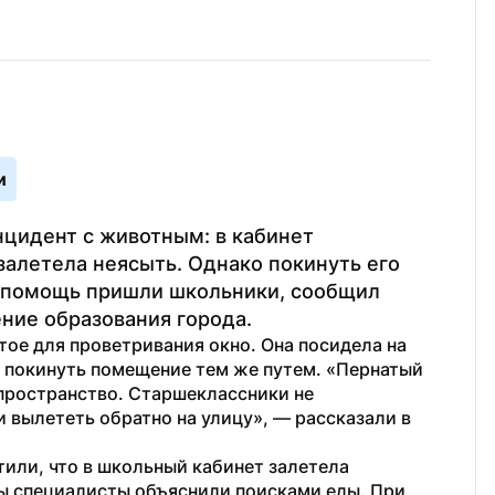
и
цидент с животным: в кабинет 
алетела неясыть. Однако покинуть его 
а помощь пришли школьники, сообщил 
ение образования города.
ое для проветривания окно. Она посидела на 
ь покинуть помещение тем же путем. «Пернатый 
 пространство. Старшеклассники не 
растерялись, взяв птицу в руки, и помогли вылететь обратно на улицу», — рассказали в 
или, что в школьный кабинет залетела 
ы специалисты объяснили поисками еды. При 