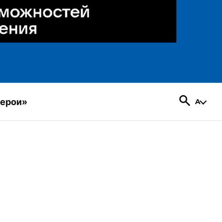
герои»