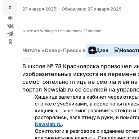
0
27 января 2025
Обновлено: 27 января 2025
Фото: Art Wittingen / Shutterstock / Fotodom
Читать «Север-Пресс» в
Дзен
Новост
В школе № 78 Красноярска произошел ин
изобразительных искусств на перемене з
самостоятельно птица не смогла и ей н
портал Newslab.ru со ссылкой на управл
Хищница залетела в кабинет через открыт
стопке с учебниками, а после попыталас
хищник <...> не смог различить стекло и
Newslab.ru
.
Орнитологи в разговоре с изданием отмет
краснокнижная неясыть. Поведение птиц