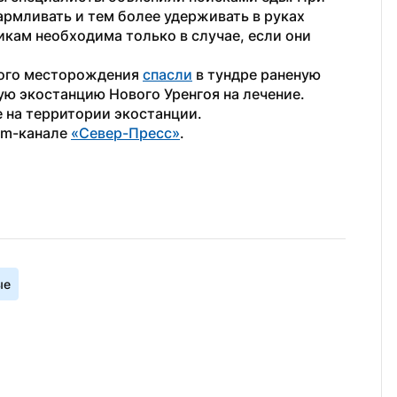
рмливать и тем более удерживать в руках 
ам необходима только в случае, если они 
ого месторождения 
спасли
 в тундре раненую 
ю экостанцию Нового Уренгоя на лечение. 
 на территории экостанции.
am-канале 
«Север-Пресс»
.
ые