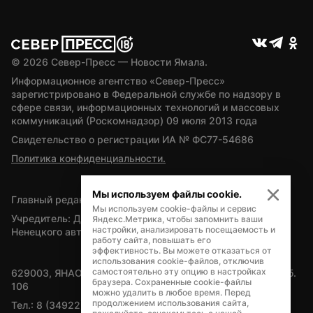
© 
2026
 Север-Пресс — Новости Ямала.
Информационное агентство «Север-Пресс» 
зарегистрировано в Федеральной службе по надзору в 
сфере связи, информационных технологий и массовых 
коммуникаций (Роскомнадзор) 09 июля 2013 года
Свидетельство о регистрации ИА № ФС77-54686
Политика конфиденциальности.
Мы используем файлы cookie.
Главный редактор — А.Л. Поздеев
Мы используем cookie-файлы и сервис
Учредитель: Департамент внутренней политики Ямало-
Яндекс.Метрика, чтобы запомнить ваши
настройки, анализировать посещаемость и
Ненецкого автономного округа
работу сайта, повышать его
эффективность. Вы можете отказаться от
использования cookie-файлов, отключив
самостоятельно эту опцию в настройках
629003, ЯНАО, Салехард, мкр. Богдана Кнунянца, д.1, каб. 
браузера. Сохраненные cookie-файлы
106
можно удалить в любое время. Перед
продолжением использования сайта,
Тел.: 8 (34922) 71262