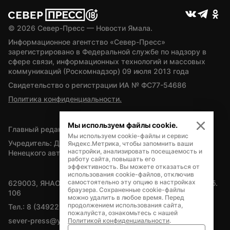
© 
2026
 Север-Пресс — Новости Ямала.
Информационное агентство «Север-Пресс» 
зарегистрировано в Федеральной службе по надзору в 
сфере связи, информационных технологий и массовых 
коммуникаций (Роскомнадзор) 09 июля 2013 года
Свидетельство о регистрации ИА № ФС77-54686
Политика конфиденциальности.
Мы используем файлы cookie.
Главный редактор — А.Л. Поздеев
Мы используем cookie-файлы и сервис
Учредитель: Департамент внутренней политики Ямало-
Яндекс.Метрика, чтобы запомнить ваши
настройки, анализировать посещаемость и
Ненецкого автономного округа
работу сайта, повышать его
эффективность. Вы можете отказаться от
использования cookie-файлов, отключив
самостоятельно эту опцию в настройках
629003, ЯНАО, Салехард, мкр. Богдана Кнунянца, д.1, каб. 
браузера. Сохраненные cookie-файлы
106
можно удалить в любое время. Перед
продолжением использования сайта,
Тел.: 8 (34922) 71262
пожалуйста, ознакомьтесь с нашей
sever-press@yamal-media.ru
Политикой конфиденциальности
.