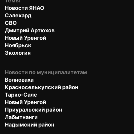
Темы
Новости ЯНАО
Салехард
СВО
Дмитрий Артюхов
Новый Уренгой
Ноябрьск
Экология
Новости по муниципалитетам
Волноваха
Красноселькупский район
Тарко-Сале
Новый Уренгой
Приуральский район
Лабытнанги
Надымский район