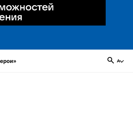
герои»