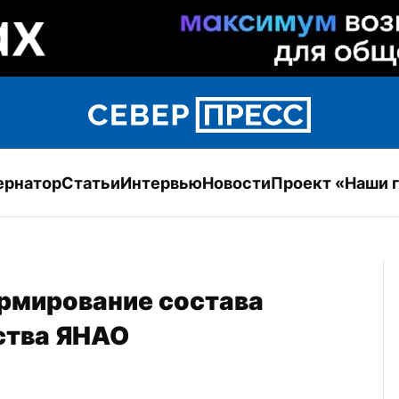
ернатор
Статьи
Интервью
Новости
Проект «Наши 
рмирование состава 
ства ЯНАО