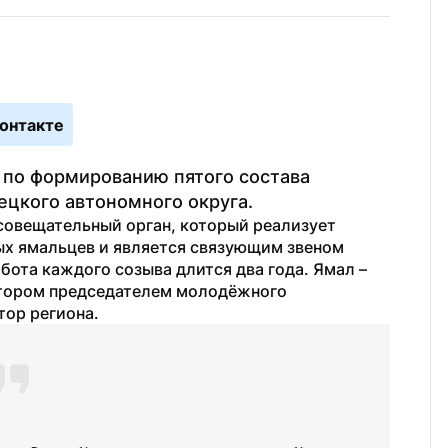
онтакте
с по формированию пятого состава 
цкого автономного округа.
овещательный орган, который реализует 
х ямальцев и является связующим звеном 
ота каждого созыва длится два года. Ямал – 
отором председателем молодёжного 
тор региона.