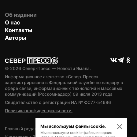
Об издании
О нас
Контакты
Авторы
© 
2026
 Север-Пресс — Новости Ямала.
Информационное агентство «Север-Пресс» 
зарегистрировано в Федеральной службе по надзору в 
сфере связи, информационных технологий и массовых 
коммуникаций (Роскомнадзор) 09 июля 2013 года
Свидетельство о регистрации ИА № ФС77-54686
Политика конфиденциальности.
Мы используем файлы cookie.
Главный редактор — А.Л. Поздеев
Мы используем cookie-файлы и сервис
Учредитель: Департамент внутренней политики Ямало-