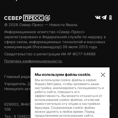
© 
2026
 Север-Пресс — Новости Ямала.
Информационное агентство «Север-Пресс» 
зарегистрировано в Федеральной службе по надзору в 
сфере связи, информационных технологий и массовых 
коммуникаций (Роскомнадзор) 09 июля 2013 года
Свидетельство о регистрации ИА № ФС77-54686
Политика конфиденциальности.
Мы используем файлы cookie.
Главный редактор — А.Л. Поздеев
Мы используем cookie-файлы и сервис
Учредитель: Департамент внутренней политики Ямало-
Яндекс.Метрика, чтобы запомнить ваши
настройки, анализировать посещаемость и
Ненецкого автономного округа
работу сайта, повышать его
эффективность. Вы можете отказаться от
использования cookie-файлов, отключив
самостоятельно эту опцию в настройках
629003, ЯНАО, Салехард, мкр. Богдана Кнунянца, д.1, каб. 
браузера. Сохраненные cookie-файлы
106
можно удалить в любое время. Перед
продолжением использования сайта,
Тел.: 8 (34922) 71262