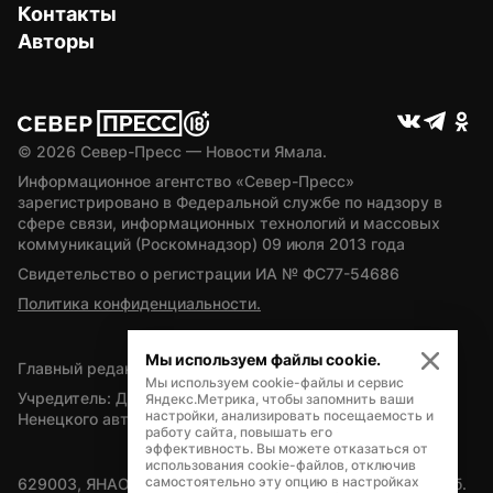
Контакты
Авторы
© 
2026
 Север-Пресс — Новости Ямала.
Информационное агентство «Север-Пресс» 
зарегистрировано в Федеральной службе по надзору в 
сфере связи, информационных технологий и массовых 
коммуникаций (Роскомнадзор) 09 июля 2013 года
Свидетельство о регистрации ИА № ФС77-54686
Политика конфиденциальности.
Мы используем файлы cookie.
Главный редактор — А.Л. Поздеев
Мы используем cookie-файлы и сервис
Учредитель: Департамент внутренней политики Ямало-
Яндекс.Метрика, чтобы запомнить ваши
настройки, анализировать посещаемость и
Ненецкого автономного округа
работу сайта, повышать его
эффективность. Вы можете отказаться от
использования cookie-файлов, отключив
самостоятельно эту опцию в настройках
629003, ЯНАО, Салехард, мкр. Богдана Кнунянца, д.1, каб. 