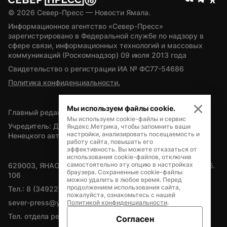
© 
2026
 Север-Пресс — Новости Ямала.
Информационное агентство «Север-Пресс» 
зарегистрировано в Федеральной службе по надзору в 
сфере связи, информационных технологий и массовых 
коммуникаций (Роскомнадзор) 09 июля 2013 года
Свидетельство о регистрации ИА № ФС77-54686
Политика конфиденциальности.
Мы используем файлы cookie.
Главный редактор — А.Л. Поздеев
Мы используем cookie-файлы и сервис
Учредитель: Департамент внутренней политики Ямало-
Яндекс.Метрика, чтобы запомнить ваши
настройки, анализировать посещаемость и
Ненецкого автономного округа
работу сайта, повышать его
эффективность. Вы можете отказаться от
использования cookie-файлов, отключив
самостоятельно эту опцию в настройках
629003, ЯНАО, Салехард, мкр. Богдана Кнунянца, д.1, каб. 
браузера. Сохраненные cookie-файлы
106
можно удалить в любое время. Перед
продолжением использования сайта,
Тел.: 8 (34922) 71262
пожалуйста, ознакомьтесь с нашей
sever-press@yamal-media.ru
Политикой конфиденциальности
.
Тел. отдела рекламы: 8 (34922) 42728
Согласен