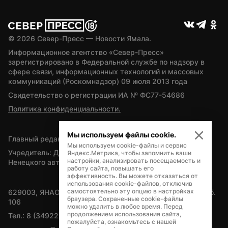
© 
2026
 Север-Пресс — Новости Ямала.
Информационное агентство «Север-Пресс» 
зарегистрировано в Федеральной службе по надзору в 
сфере связи, информационных технологий и массовых 
коммуникаций (Роскомнадзор) 09 июля 2013 года
Свидетельство о регистрации ИА № ФС77-54686
Политика конфиденциальности.
Мы используем файлы cookie.
Главный редактор — А.Л. Поздеев
Мы используем cookie-файлы и сервис
Учредитель: Департамент внутренней политики Ямало-
Яндекс.Метрика, чтобы запомнить ваши
настройки, анализировать посещаемость и
Ненецкого автономного округа
работу сайта, повышать его
эффективность. Вы можете отказаться от
использования cookie-файлов, отключив
самостоятельно эту опцию в настройках
629003, ЯНАО, Салехард, мкр. Богдана Кнунянца, д.1, каб. 
браузера. Сохраненные cookie-файлы
106
можно удалить в любое время. Перед
продолжением использования сайта,
Тел.: 8 (34922) 71262
пожалуйста, ознакомьтесь с нашей