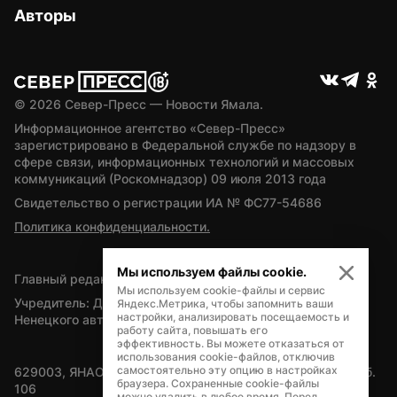
Авторы
© 
2026
 Север-Пресс — Новости Ямала.
Информационное агентство «Север-Пресс» 
зарегистрировано в Федеральной службе по надзору в 
сфере связи, информационных технологий и массовых 
коммуникаций (Роскомнадзор) 09 июля 2013 года
Свидетельство о регистрации ИА № ФС77-54686
Политика конфиденциальности.
Мы используем файлы cookie.
Главный редактор — А.Л. Поздеев
Мы используем cookie-файлы и сервис
Учредитель: Департамент внутренней политики Ямало-
Яндекс.Метрика, чтобы запомнить ваши
настройки, анализировать посещаемость и
Ненецкого автономного округа
работу сайта, повышать его
эффективность. Вы можете отказаться от
использования cookie-файлов, отключив
самостоятельно эту опцию в настройках
629003, ЯНАО, Салехард, мкр. Богдана Кнунянца, д.1, каб. 
браузера. Сохраненные cookie-файлы
106
можно удалить в любое время. Перед