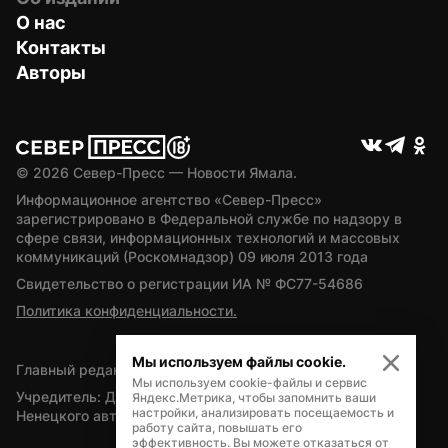
О нас
Контакты
Авторы
© 
2026
 Север-Пресс — Новости Ямала.
Информационное агентство «Север-Пресс» 
зарегистрировано в Федеральной службе по надзору в 
сфере связи, информационных технологий и массовых 
коммуникаций (Роскомнадзор) 09 июля 2013 года
Свидетельство о регистрации ИА № ФС77-54686
Политика конфиденциальности.
Мы используем файлы cookie.
Главный редактор — А.Л. Поздеев
Мы используем cookie-файлы и сервис
Учредитель: Департамент внутренней политики Ямало-
Яндекс.Метрика, чтобы запомнить ваши
настройки, анализировать посещаемость и
Ненецкого автономного округа
работу сайта, повышать его
эффективность. Вы можете отказаться от