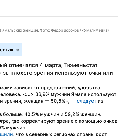
6% ямальских женщин. Фото: Фёдор Воронов / «Ямал-Медиа»
онтакте
й отмечался 4 марта, Тюменьстат 
-за плохого зрения используют очки или 
ами зависит от предпочтений, удобства 
еловека. <...> 36,9% мужчин Ямала используют 
и зрения, женщин — 50,6%», — 
следует
 из 
 больше: 40,5% мужчин и 59,2% женщин. 
ра, где корректируют зрение с помощью очков 
9% мужчин.
бщили
, что в северных регионах страны рост 