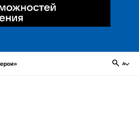
герои»