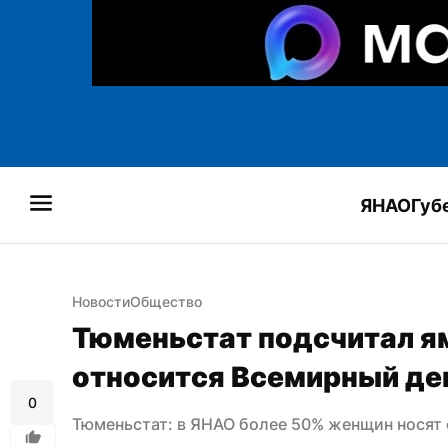
ЯНАО
Губ
Новости
Общество
Тюменьстат подсчитал ям
относится Всемирный де
0
Тюменьстат: в ЯНАО более 50% женщин носят 