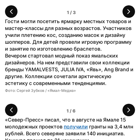
1
 / 
3
Гости могли посетить ярмарку местных товаров и 
мастер-классы для разных возрастов. Участников 
учили плетению кос, созданию масок и дизайну 
шопперов. Для детей провели игровую программу 
и занятие по изготовлению браслетов.
Вечером стартовал модный показ ямальских 
дизайнеров. На нем представили свои коллекции 
бренды YAMALVESTS, JULIA IVA, «Явь», Ang Brand и 
другие. Коллекции сочетали арктическую 
эстетику с современными тенденциями.
Фото: Сергей Зубков / «Ямал-Медиа»
Фо
1
 / 
6
«Север-Пресс» писал, что в августе на Ямале 15 
молодежных проектов 
получили
 гранты на 3,4 млн 
рублей. Всего северяне заявили 140 инициатив. 