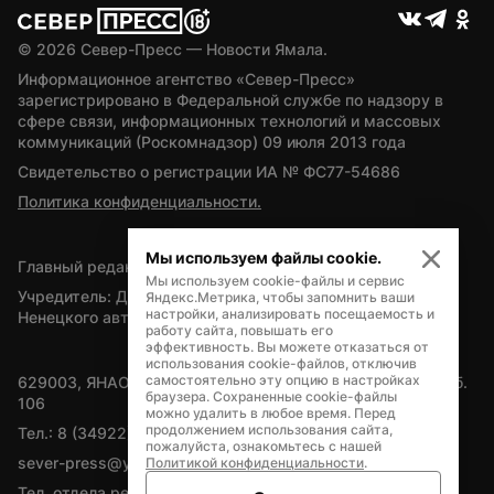
© 
2026
 Север-Пресс — Новости Ямала.
Информационное агентство «Север-Пресс» 
зарегистрировано в Федеральной службе по надзору в 
сфере связи, информационных технологий и массовых 
коммуникаций (Роскомнадзор) 09 июля 2013 года
Свидетельство о регистрации ИА № ФС77-54686
Политика конфиденциальности.
Мы используем файлы cookie.
Главный редактор — А.Л. Поздеев
Мы используем cookie-файлы и сервис
Учредитель: Департамент внутренней политики Ямало-
Яндекс.Метрика, чтобы запомнить ваши
настройки, анализировать посещаемость и
Ненецкого автономного округа
работу сайта, повышать его
эффективность. Вы можете отказаться от
использования cookie-файлов, отключив
самостоятельно эту опцию в настройках
629003, ЯНАО, Салехард, мкр. Богдана Кнунянца, д.1, каб. 
браузера. Сохраненные cookie-файлы
106
можно удалить в любое время. Перед
продолжением использования сайта,
Тел.: 8 (34922) 71262
пожалуйста, ознакомьтесь с нашей
sever-press@yamal-media.ru
Политикой конфиденциальности
.
Тел. отдела рекламы: 8 (34922) 42728