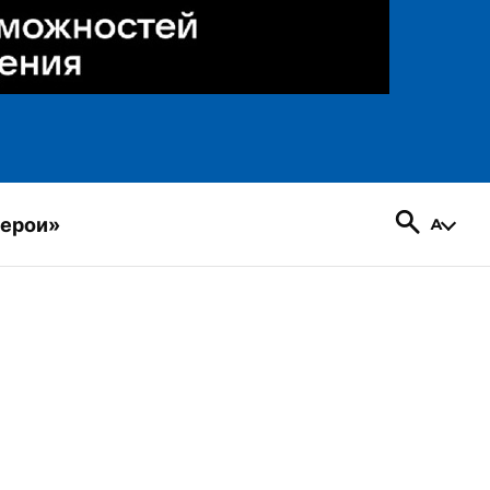
герои»