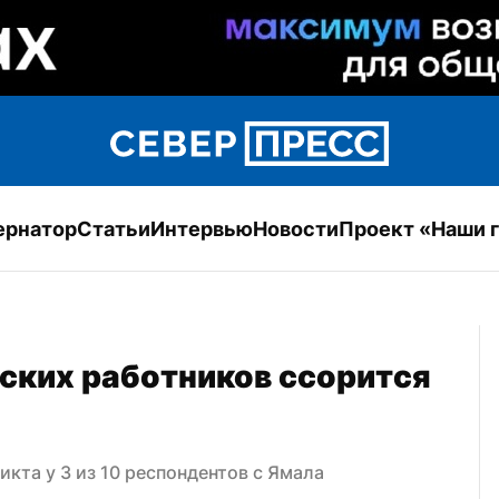
ернатор
Статьи
Интервью
Новости
Проект «Наши 
ких работников ссорится 
кта у 3 из 10 респондентов с Ямала