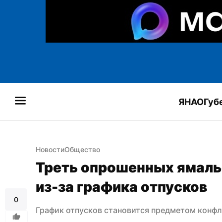
ЯНАО
Губ
Новости
Общество
Треть опрошенных ямальс
из-за графика отпусков
0
График отпусков становится предметом конфли