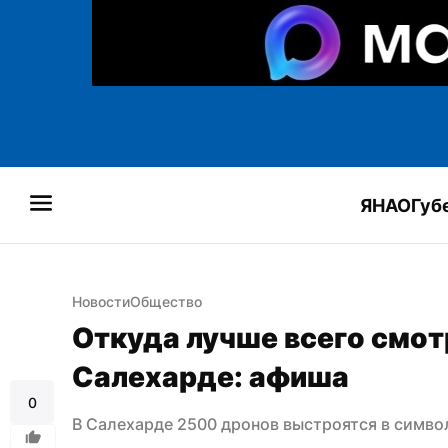
ЯНАО
Губ
Новости
Общество
Откуда лучше всего смотр
Салехарде: афиша
0
В Салехарде 2500 дронов выстроятся в симв