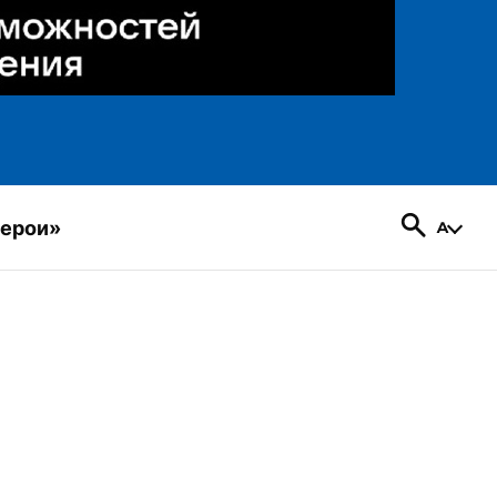
герои»