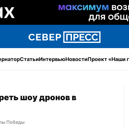
ернатор
Статьи
Интервью
Новости
Проект «Наши 
еть шоу дронов в 
олы Победы