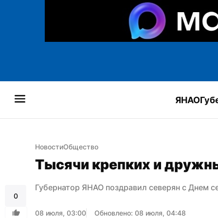
ЯНАО
Губ
Новости
Общество
Тысячи крепких и дружн
Губернатор ЯНАО поздравил северян с Днем с
0
08 июля, 03:00
Обновлено: 08 июля, 04:48