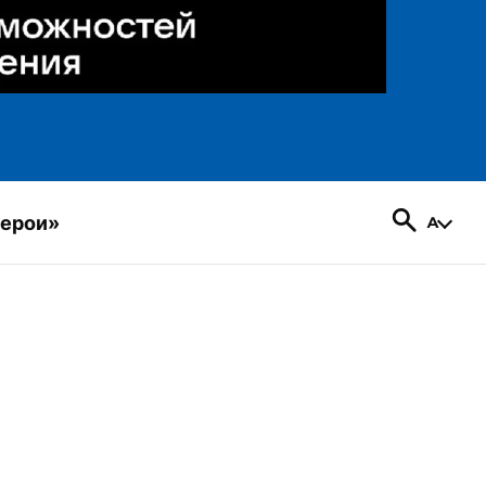
герои»