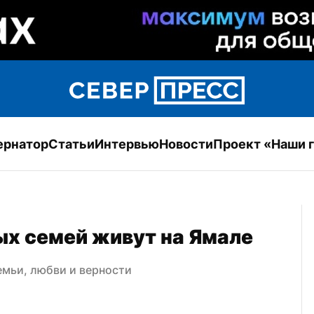
ернатор
Статьи
Интервью
Новости
Проект «Наши 
ых семей живут на Ямале
емьи, любви и верности