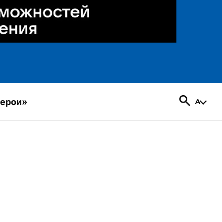
герои»