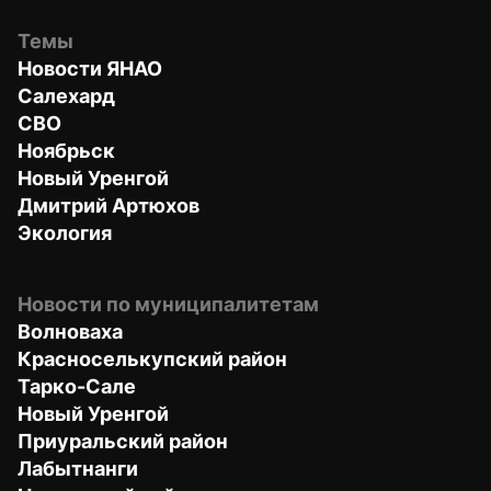
Темы
Новости ЯНАО
Салехард
СВО
Ноябрьск
Новый Уренгой
Дмитрий Артюхов
Экология
Новости по муниципалитетам
Волноваха
Красноселькупский район
Тарко-Сале
Новый Уренгой
Приуральский район
Лабытнанги