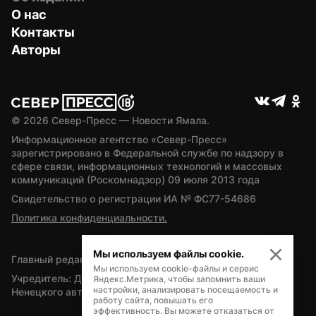
О нас
Контакты
Авторы
© 
2026
 Север-Пресс — Новости Ямала.
Информационное агентство «Север-Пресс» 
зарегистрировано в Федеральной службе по надзору в 
сфере связи, информационных технологий и массовых 
коммуникаций (Роскомнадзор) 09 июля 2013 года
Свидетельство о регистрации ИА № ФС77-54686
Политика конфиденциальности.
Мы используем файлы cookie.
Главный редактор — А.Л. Поздеев
Мы используем cookie-файлы и сервис
Учредитель: Департамент внутренней политики Ямало-
Яндекс.Метрика, чтобы запомнить ваши
настройки, анализировать посещаемость и
Ненецкого автономного округа
работу сайта, повышать его
эффективность. Вы можете отказаться от