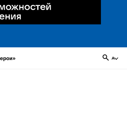
герои»