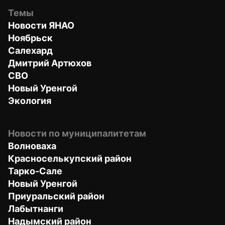
Темы
Новости ЯНАО
Ноябрьск
Салехард
Дмитрий Артюхов
СВО
Новый Уренгой
Экология
Новости по муниципалитетам
Волноваха
Красноселькупский район
Тарко-Сале
Новый Уренгой
Приуральский район
Лабытнанги
Надымский район