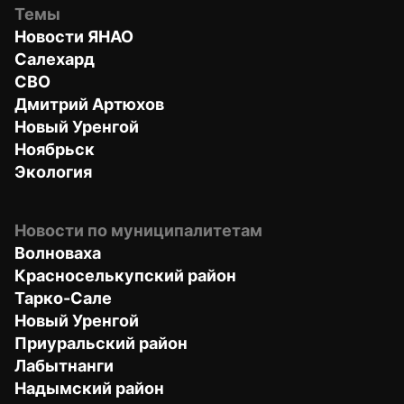
Темы
Новости ЯНАО
Салехард
СВО
Дмитрий Артюхов
Новый Уренгой
Ноябрьск
Экология
Новости по муниципалитетам
Волноваха
Красноселькупский район
Тарко-Сале
Новый Уренгой
Приуральский район
Лабытнанги
Надымский район