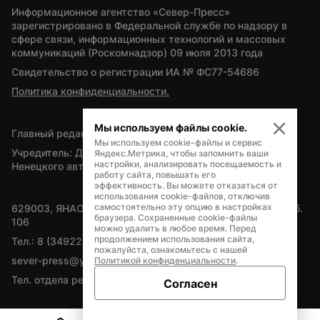
Информационное агентство «Север-Пресс» 
зарегистрировано в Федеральной службе по надзору в 
сфере связи, информационных технологий и массовых 
коммуникаций (Роскомнадзор) 09 июля 2013 года
Свидетельство о регистрации ИА № ФС77-54686
Политика конфиденциальности.
Мы используем файлы cookie.
Главный редактор — А.Л. Поздеев
Мы используем cookie-файлы и сервис
Учредитель: Департамент внутренней политики Ямало-
Яндекс.Метрика, чтобы запомнить ваши
настройки, анализировать посещаемость и
Ненецкого автономного округа
работу сайта, повышать его
эффективность. Вы можете отказаться от
использования cookie-файлов, отключив
самостоятельно эту опцию в настройках
629003, ЯНАО, Салехард, мкр. Богдана Кнунянца, д.1, каб. 
браузера. Сохраненные cookie-файлы
106
можно удалить в любое время. Перед
продолжением использования сайта,
Тел.: 8 (34922) 71262
пожалуйста, ознакомьтесь с нашей
sever-press@yamal-media.ru
Политикой конфиденциальности
.
Тел. отдела рекламы: 8 (34922) 42728
Согласен