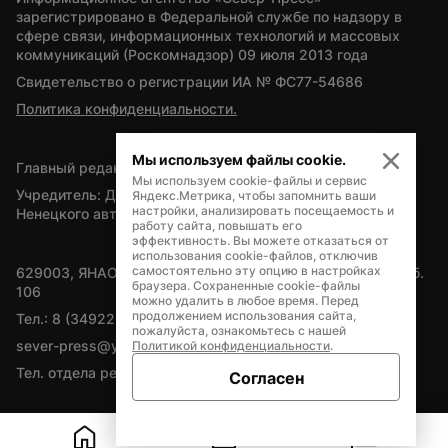
зарегистрировано в Федеральной службе по надзору в 
сфере связи, информационных технологий и массовых 
коммуникаций (Роскомнадзор) 09 июля 2013 года
Свидетельство о регистрации ИА № ФС77-54686
Политика конфиденциальности.
Мы используем файлы cookie.
Главный редактор — А.Л. Поздеев
Мы используем cookie-файлы и сервис
Учредитель: Департамент внутренней политики Ямало-
Яндекс.Метрика, чтобы запомнить ваши
настройки, анализировать посещаемость и
Ненецкого автономного округа
работу сайта, повышать его
эффективность. Вы можете отказаться от
использования cookie-файлов, отключив
самостоятельно эту опцию в настройках
629003, ЯНАО, Салехард, мкр. Богдана Кнунянца, д.1, каб. 
браузера. Сохраненные cookie-файлы
106
можно удалить в любое время. Перед
продолжением использования сайта,
Тел.: 8 (34922) 71262
пожалуйста, ознакомьтесь с нашей
sever-press@yamal-media.ru
Политикой конфиденциальности
.
Тел. отдела рекламы: 8 (34922) 42728
Согласен