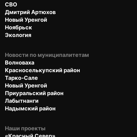
СВО
Дмитрий Артюхов
Новый Уренгой
Ноябрьск
Экология
Новости по муниципалитетам
Волноваха
Красноселькупский район
Тарко-Сале
Новый Уренгой
Приуральский район
Лабытнанги
Надымский район
Наши проекты
«Красный Север»