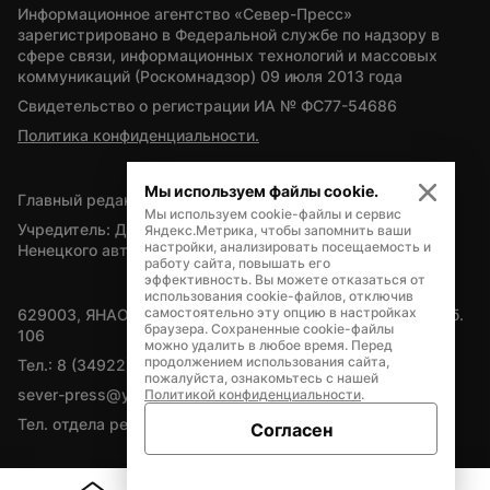
Информационное агентство «Север-Пресс» 
зарегистрировано в Федеральной службе по надзору в 
сфере связи, информационных технологий и массовых 
коммуникаций (Роскомнадзор) 09 июля 2013 года
Свидетельство о регистрации ИА № ФС77-54686
Политика конфиденциальности.
Мы используем файлы cookie.
Главный редактор — А.Л. Поздеев
Мы используем cookie-файлы и сервис
Учредитель: Департамент внутренней политики Ямало-
Яндекс.Метрика, чтобы запомнить ваши
настройки, анализировать посещаемость и
Ненецкого автономного округа
работу сайта, повышать его
эффективность. Вы можете отказаться от
использования cookie-файлов, отключив
самостоятельно эту опцию в настройках
629003, ЯНАО, Салехард, мкр. Богдана Кнунянца, д.1, каб. 
браузера. Сохраненные cookie-файлы
106
можно удалить в любое время. Перед
продолжением использования сайта,
Тел.: 8 (34922) 71262
пожалуйста, ознакомьтесь с нашей
sever-press@yamal-media.ru
Политикой конфиденциальности
.
Тел. отдела рекламы: 8 (34922) 42728
Согласен