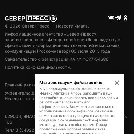
© 
2026
 Север-Пресс — Новости Ямала.
Информационное агентство «Север-Пресс» 
зарегистрировано в Федеральной службе по надзору в 
сфере связи, информационных технологий и массовых 
коммуникаций (Роскомнадзор) 09 июля 2013 года
Свидетельство о регистрации ИА № ФС77-54686
Политика конфиденциальности.
Мы используем файлы cookie.
Главный редактор — А.Л. Поздеев
Мы используем cookie-файлы и сервис
Учредитель: Департамент внутренней политики Ямало-
Яндекс.Метрика, чтобы запомнить ваши
настройки, анализировать посещаемость и
Ненецкого автономного округа
работу сайта, повышать его
эффективность. Вы можете отказаться от
использования cookie-файлов, отключив
самостоятельно эту опцию в настройках
629003, ЯНАО, Салехард, мкр. Богдана Кнунянца, д.1, каб. 
браузера. Сохраненные cookie-файлы
106
можно удалить в любое время. Перед
продолжением использования сайта,
Тел.: 8 (34922) 71262
пожалуйста, ознакомьтесь с нашей