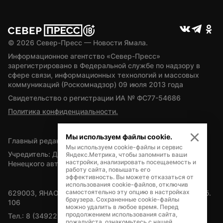
© 
2026
 Север-Пресс — Новости Ямала.
Информационное агентство «Север-Пресс» 
зарегистрировано в Федеральной службе по надзору в 
сфере связи, информационных технологий и массовых 
коммуникаций (Роскомнадзор) 09 июля 2013 года
Свидетельство о регистрации ИА № ФС77-54686
Политика конфиденциальности.
Мы используем файлы cookie.
Главный редактор — А.Л. Поздеев
Мы используем cookie-файлы и сервис
Учредитель: Департамент внутренней политики Ямало-
Яндекс.Метрика, чтобы запомнить ваши
настройки, анализировать посещаемость и
Ненецкого автономного округа
работу сайта, повышать его
эффективность. Вы можете отказаться от
использования cookie-файлов, отключив
самостоятельно эту опцию в настройках
629003, ЯНАО, Салехард, мкр. Богдана Кнунянца, д.1, каб. 
браузера. Сохраненные cookie-файлы
106
можно удалить в любое время. Перед
продолжением использования сайта,
Тел.: 8 (34922) 71262
пожалуйста, ознакомьтесь с нашей