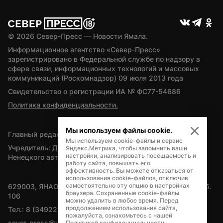
© 
2026
 Север-Пресс — Новости Ямала.
Информационное агентство «Север-Пресс» 
зарегистрировано в Федеральной службе по надзору в 
сфере связи, информационных технологий и массовых 
коммуникаций (Роскомнадзор) 09 июля 2013 года
Свидетельство о регистрации ИА № ФС77-54686
Политика конфиденциальности.
Мы используем файлы cookie.
Главный редактор — А.Л. Поздеев
Мы используем cookie-файлы и сервис
Учредитель: Департамент внутренней политики Ямало-
Яндекс.Метрика, чтобы запомнить ваши
настройки, анализировать посещаемость и
Ненецкого автономного округа
работу сайта, повышать его
эффективность. Вы можете отказаться от
использования cookie-файлов, отключив
самостоятельно эту опцию в настройках
629003, ЯНАО, Салехард, мкр. Богдана Кнунянца, д.1, каб. 
браузера. Сохраненные cookie-файлы
106
можно удалить в любое время. Перед
продолжением использования сайта,
Тел.: 8 (34922) 71262
пожалуйста, ознакомьтесь с нашей
sever-press@yamal-media.ru
Политикой конфиденциальности
.