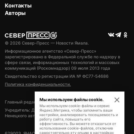
Контакты
Авторы
© 
2026
 Север-Пресс — Новости Ямала.
Информационное агентство «Север-Пресс» 
зарегистрировано в Федеральной службе по надзору в 
сфере связи, информационных технологий и массовых 
коммуникаций (Роскомнадзор) 09 июля 2013 года
Свидетельство о регистрации ИА № ФС77-54686
Политика конфиденциальности.
Мы используем файлы cookie.
Главный редактор — А.Л. Поздеев
Мы используем cookie-файлы и сервис
Учредитель: Департамент внутренней политики Ямало-
Яндекс.Метрика, чтобы запомнить ваши
настройки, анализировать посещаемость и
Ненецкого автономного округа
работу сайта, повышать его
эффективность. Вы можете отказаться от
использования cookie-файлов, отключив
самостоятельно эту опцию в настройках
629003, ЯНАО, Салехард, мкр. Богдана Кнунянца, д.1, каб. 