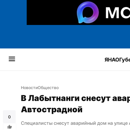
ЯНАО
Губ
Новости
Общество
В Лабытнанги снесут авар
Автострадной
0
Специалисты снесут аварийный дом на улице