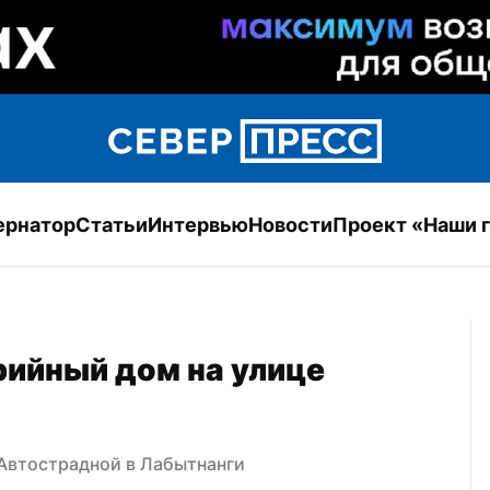
ернатор
Статьи
Интервью
Новости
Проект «Наши 
ийный дом на улице 
 Автострадной в Лабытнанги