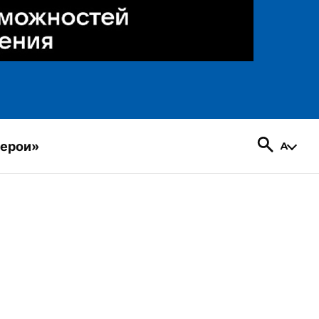
герои»