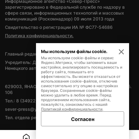
Информационное агентство «Север-Пресс» 
зарегистрировано в Федеральной службе по надзору в 
сфере связи, информационных технологий и массовых 
коммуникаций (Роскомнадзор) 09 июля 2013 года
Свидетельство о регистрации ИА № ФС77-54686
Политика конфиденциальности.
Мы используем файлы cookie.
Главный редактор — А.Л. Поздеев
Мы используем cookie-файлы и сервис
Учредитель: Департамент внутренней политики Ямало-
Яндекс.Метрика, чтобы запомнить ваши
настройки, анализировать посещаемость и
Ненецкого автономного округа
работу сайта, повышать его
эффективность. Вы можете отказаться от
использования cookie-файлов, отключив
самостоятельно эту опцию в настройках
629003, ЯНАО, Салехард, мкр. Богдана Кнунянца, д.1, каб. 
браузера. Сохраненные cookie-файлы
106
можно удалить в любое время. Перед
продолжением использования сайта,
Тел.: 8 (34922) 71262
пожалуйста, ознакомьтесь с нашей
sever-press@yamal-media.ru
Политикой конфиденциальности
.
Тел. отдела рекламы: 8 (34922) 42728
Согласен