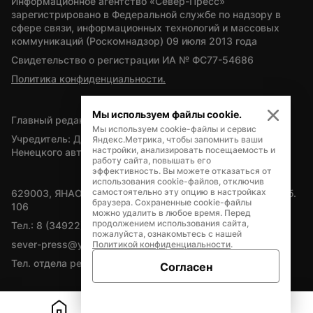
Информационное агентство «Север-Пресс» 
зарегистрировано в Федеральной службе по надзору в 
сфере связи, информационных технологий и массовых 
коммуникаций (Роскомнадзор) 09 июля 2013 года
Свидетельство о регистрации ИА № ФС77-54686
Политика конфиденциальности.
Мы используем файлы cookie.
Главный редактор — А.Л. Поздеев
Мы используем cookie-файлы и сервис
Учредитель: Департамент внутренней политики Ямало-
Яндекс.Метрика, чтобы запомнить ваши
настройки, анализировать посещаемость и
Ненецкого автономного округа
работу сайта, повышать его
эффективность. Вы можете отказаться от
использования cookie-файлов, отключив
самостоятельно эту опцию в настройках
629003, ЯНАО, Салехард, мкр. Богдана Кнунянца, д.1, каб. 
браузера. Сохраненные cookie-файлы
106
можно удалить в любое время. Перед
продолжением использования сайта,
Тел.: 8 (34922) 71262
пожалуйста, ознакомьтесь с нашей
sever-press@yamal-media.ru
Политикой конфиденциальности
.
Тел. отдела рекламы: 8 (34922) 42728
Согласен