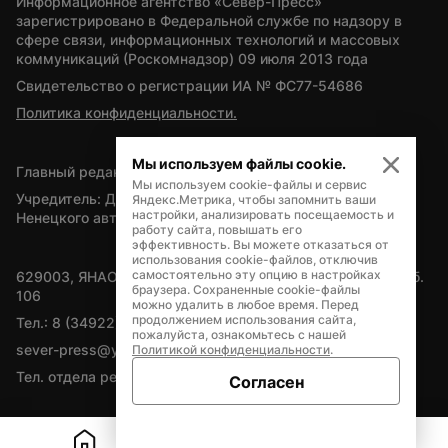
Информационное агентство «Север-Пресс» 
зарегистрировано в Федеральной службе по надзору в 
сфере связи, информационных технологий и массовых 
коммуникаций (Роскомнадзор) 09 июля 2013 года
Свидетельство о регистрации ИА № ФС77-54686
Политика конфиденциальности.
Мы используем файлы cookie.
Главный редактор — А.Л. Поздеев
Мы используем cookie-файлы и сервис
Учредитель: Департамент внутренней политики Ямало-
Яндекс.Метрика, чтобы запомнить ваши
настройки, анализировать посещаемость и
Ненецкого автономного округа
работу сайта, повышать его
эффективность. Вы можете отказаться от
использования cookie-файлов, отключив
самостоятельно эту опцию в настройках
629003, ЯНАО, Салехард, мкр. Богдана Кнунянца, д.1, каб. 
браузера. Сохраненные cookie-файлы
106
можно удалить в любое время. Перед
продолжением использования сайта,
Тел.: 8 (34922) 71262
пожалуйста, ознакомьтесь с нашей
sever-press@yamal-media.ru
Политикой конфиденциальности
.
Тел. отдела рекламы: 8 (34922) 42728
Согласен