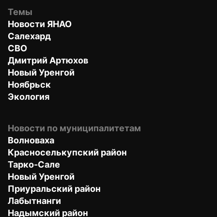
Темы
Новости ЯНАО
Салехард
СВО
Дмитрий Артюхов
Новый Уренгой
Ноябрьск
Экология
Новости по муниципалитетам
Волноваха
Красноселькупский район
Тарко-Сале
Новый Уренгой
Приуральский район
Лабытнанги
Надымский район