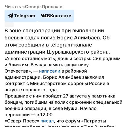
Читать «Север-Пресс» в
Telegram
ВКонтакте
В зоне спецоперации при выполнении 
боевых задач погиб Борис Алимбаев. Об 
этом сообщили в telegram-канале 
администрации Шурышкарского района.
«У него остались мать, дочь и сестры. Сил родным 
и близким. Вечная память защитнику 
Отечества», — 
написали
 в районной 
администрации. Борис Алимбаев заключил 
контракт с Министерством обороны России в 
августе прошлого года.
Прощание с ним пройдет 27 августа у памятника 
бойцам, погибшим на полях сражений специальной 
военной операции, в селе Мужи. Начало 
церемонии — в 12:00.  
«Север-Пресс» 
писал
, что форум «Патриоты 
Урала» пройдет в Новом Уренгое с 7 по 9 ноября. 